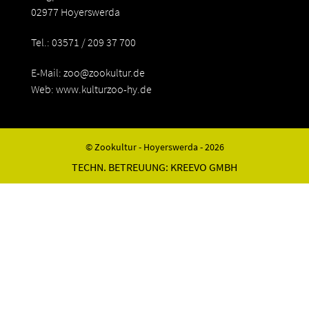
02977 Hoyerswerda
Tel.: 03571 / 209 37 700
E-Mail:
zoo@zookultur.de
Web: www.kulturzoo-hy.de
© Zookultur - Hoyerswerda - 2026
TECHN. BETREUUNG:
KREEVO GMBH