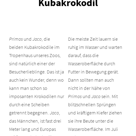
Kubakrokodil
Primos
und
Jaco
, die
Die meiste Zeit lauern sie
beiden Kubakrokodile im
ruhig im Wasser und warten
Tropenhaus unseres Zoos,
darauf, dass die
sind natürlich einer der
Wasseroberfläche durch
Besucherlieblinge. Das ist ja
Futter in Bewegung gerät.
auch kein Wunder, denn wo
Dann sollten man auch
kann man schon so
nicht in der Nähe von
imposanten Krokodilen nur
Primos
und
Jaco
sein. Mit
durch eine Scheiben
blitzschnellen Sprüngen
getrennt begegnen.
Jaco
,
und kräftigem Kiefer ziehen
das Männchen, ist fast drei
sie ihre Beute unter die
Meter lang und Europas
Wasseroberfläche. Im Juli