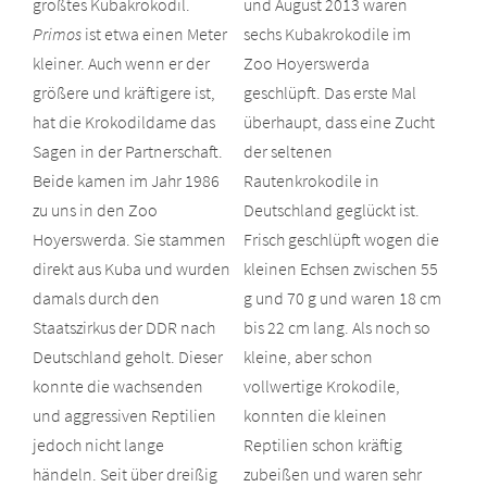
größtes Kubakrokodil.
und August 2013 waren
Primos
ist etwa einen Meter
sechs Kubakrokodile im
kleiner. Auch wenn er der
Zoo Hoyerswerda
größere und kräftigere ist,
geschlüpft. Das erste Mal
hat die Krokodildame das
überhaupt, dass eine Zucht
Sagen in der Partnerschaft.
der seltenen
Beide kamen im Jahr 1986
Rautenkrokodile in
zu uns in den Zoo
Deutschland geglückt ist.
Hoyerswerda. Sie stammen
Frisch geschlüpft wogen die
direkt aus Kuba und wurden
kleinen Echsen zwischen 55
damals durch den
g und 70 g und waren 18 cm
Staatszirkus der DDR nach
bis 22 cm lang. Als noch so
Deutschland geholt. Dieser
kleine, aber schon
konnte die wachsenden
vollwertige Krokodile,
und aggressiven Reptilien
konnten die kleinen
jedoch nicht lange
Reptilien schon kräftig
händeln. Seit über dreißig
zubeißen und waren sehr