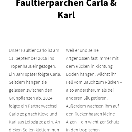
Faultierpärchen Carla &
Karl
Unser Faultier Carlo ist am
Weil er und seine
11. September 2018 ins
Artgenossen fast immer mit
Tropenhaus eingezogen.
dem Rücken in Richtung
Ein Jahr später folgte Carla.
Boden hängen, wächst ihr
Seitdem hängen sie
Fell vom Bauch zum Rücken –
gelassen zwischen den
also andersherum als bei
Grünpflanzen ab. 2024
anderen Säugetieren.
folgte ein Partnerwechsel:
Außerdem wachsen ihm auf
Carlo zog nach Kleve und
den Rückenhaaren kleine
Karl aus Leipzig zog ein. An
Algen – ein wichtiger Schutz
dicken Seilen klettern nun
in den tropischen