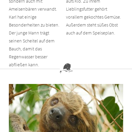
sondern auch mit
aufs Klo. Zu ihrem
Ameisenbären verwandt.
Lieblingsfutter gehört
Karl hat einige
vorallem gekochtes Gemüse.
Besonderheiten zu bieten.
Außerdem steht süßes Obst
Der junge Mann trägt
auch auf dem Speiseplan.
seinen Scheitel auf dem
Bauch, damit das
Regenwasser besser
abfließen kann.