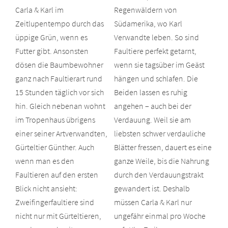
Carla & Karl im
Regenwäldern von
Zeitlupentempo durch das
Südamerika, wo Karl
üppige Grün, wenn es
Verwandte leben. So sind
Futter gibt. Ansonsten
Faultiere perfekt getarnt,
dösen die Baumbewohner
wenn sie tagsüber im Geäst
ganz nach Faultierart rund
hängen und schlafen. Die
15 Stunden täglich vor sich
Beiden lassen es ruhig
hin. Gleich nebenan wohnt
angehen – auch bei der
im Tropenhaus übrigens
Verdauung. Weil sie am
einer seiner Artverwandten,
liebsten schwer verdauliche
Gürteltier Günther. Auch
Blätter fressen, dauert es eine
wenn man es den
ganze Weile, bis die Nahrung
Faultieren auf den ersten
durch den Verdauungstrakt
Blick nicht ansieht:
gewandert ist. Deshalb
Zweifingerfaultiere sind
müssen Carla & Karl nur
nicht nur mit Gürteltieren,
ungefähr einmal pro Woche