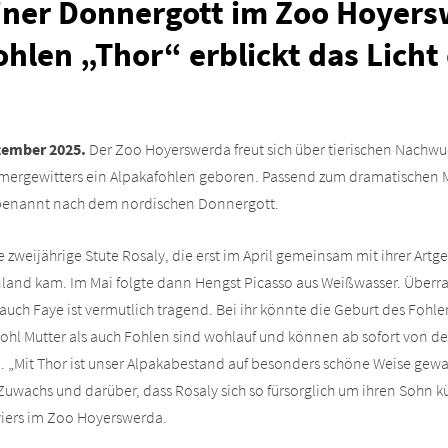
einer Donnergott im Zoo Hoyers
hlen „Thor“ erblickt das Licht
tember 2025.
Der Zoo Hoyerswerda freut sich über tierischen Nachwu
rgewitters ein Alpakafohlen geboren. Passend zum dramatischen M
 benannt nach dem nordischen Donnergott.
ie zweijährige Stute Rosaly, die erst im April gemeinsam mit ihrer Ar
nland kam. Im Mai folgte dann Hengst Picasso aus Weißwasser. Überr
 auch Faye ist vermutlich tragend. Bei ihr könnte die Geburt des Fohl
wohl Mutter als auch Fohlen sind wohlauf und können ab sofort von d
„Mit Thor ist unser Alpakabestand auf besonders schöne Weise gewac
uwachs und darüber, dass Rosaly sich so fürsorglich um ihren Sohn kü
eviers im Zoo Hoyerswerda.