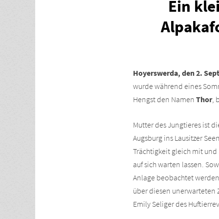
Ein kl
Alpakafo
Hoyerswerda, den 2. Sep
wurde während eines Somme
Hengst den Namen
Thor
,
Mutter des Jungtieres ist d
Augsburg ins Lausitzer See
Trächtigkeit gleich mit und
auf sich warten lassen. So
Anlage beobachtet werden. 
über diesen unerwarteten Z
Emily Seliger des Huftierr