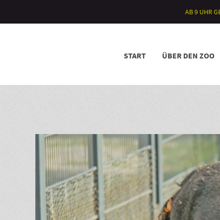
AB 9 UHR 
START
ÜBER DEN ZOO