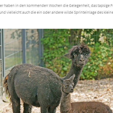
er haben in den kommenden Wochen die Gelegenheit, das tapsige Fo
nd vielleicht auch die ein oder andere wilde Sprinteinlage des klei