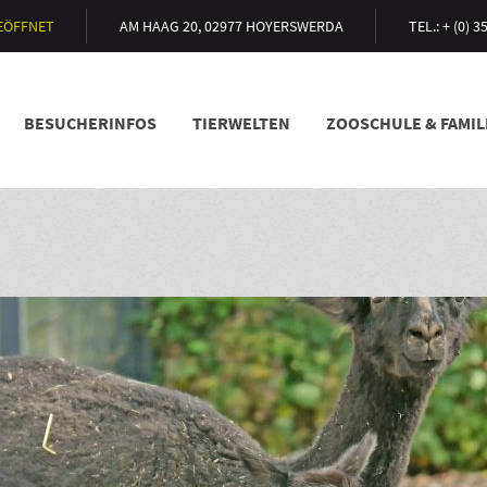
GEÖFFNET
AM HAAG 20, 02977 HOYERSWERDA
TEL.: + (0) 
BESUCHERINFOS
TIERWELTEN
ZOOSCHULE & FAMI