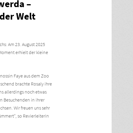
werda –
 der Welt
chs: Am 23. August 2025
oment erhielt der kleine
tgenossin Faye aus dem Zoo
aschend brachte Rosaly ihre
ens allerdings noch etwas
en Besuchenden in ihrer
hsen. Wir freuen uns sehr
mmert“, so Revierleiterin