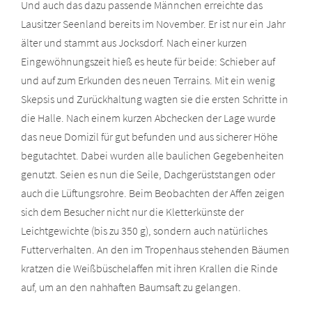
Und auch das dazu passende Männchen erreichte das
Lausitzer Seenland bereits im November. Er ist nur ein Jahr
älter und stammt aus Jocksdorf. Nach einer kurzen
Eingewöhnungszeit hieß es heute für beide: Schieber auf
und auf zum Erkunden des neuen Terrains. Mit ein wenig
Skepsis und Zurückhaltung wagten sie die ersten Schritte in
die Halle. Nach einem kurzen Abchecken der Lage wurde
das neue Domizil für gut befunden und aus sicherer Höhe
begutachtet. Dabei wurden alle baulichen Gegebenheiten
genutzt. Seien es nun die Seile, Dachgerüststangen oder
auch die Lüftungsrohre. Beim Beobachten der Affen zeigen
sich dem Besucher nicht nur die Kletterkünste der
Leichtgewichte (bis zu 350 g), sondern auch natürliches
Futterverhalten. An den im Tropenhaus stehenden Bäumen
kratzen die Weißbüschelaffen mit ihren Krallen die Rinde
auf, um an den nahhaften Baumsaft zu gelangen.