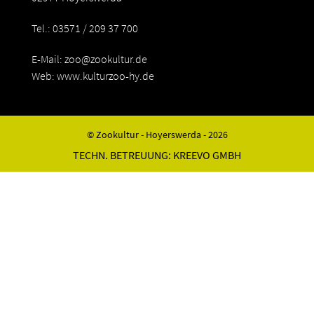
Tel.: 03571 / 209 37 700
E-Mail:
zoo@zookultur.de
Web: www.kulturzoo-hy.de
© Zookultur - Hoyerswerda - 2026
TECHN. BETREUUNG:
KREEVO GMBH