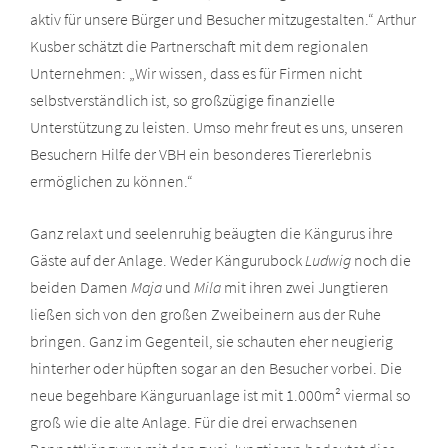
aktiv für unsere Bürger und Besucher mitzugestalten.“ Arthur
Kusber schätzt die Partnerschaft mit dem regionalen
Unternehmen: „Wir wissen, dass es für Firmen nicht
selbstverständlich ist, so großzügige finanzielle
Unterstützung zu leisten. Umso mehr freut es uns, unseren
Besuchern Hilfe der VBH ein besonderes Tiererlebnis
ermöglichen zu können.“
Ganz relaxt und seelenruhig beäugten die Kängurus ihre
Gäste auf der Anlage. Weder Kängurubock
Ludwig
noch die
beiden Damen
Maja
und
Mila
mit ihren zwei Jungtieren
ließen sich von den großen Zweibeinern aus der Ruhe
bringen. Ganz im Gegenteil, sie schauten eher neugierig
hinterher oder hüpften sogar an den Besucher vorbei. Die
neue begehbare Känguruanlage ist mit 1.000m² viermal so
groß wie die alte Anlage. Für die drei erwachsenen