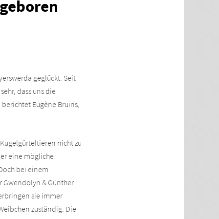
 geboren
erswerda geglückt. Seit
ehr, dass uns die
 berichtet Eugène Bruins,
 Kugelgürteltieren nicht zu
ber eine mögliche
 Doch bei einem
ar Gwendolyn & Günther
verbringen sie immer
 Weibchen zuständig. Die