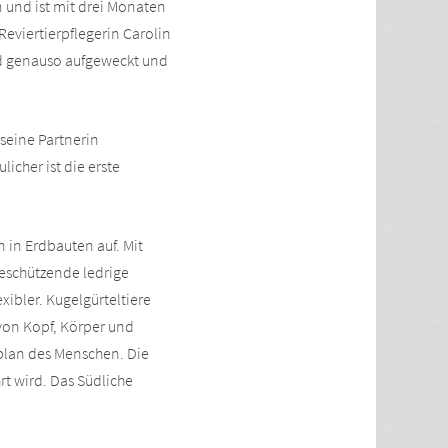
en und ist mit drei Monaten
Reviertierpflegerin Carolin
nd genauso aufgeweckt und
 seine Partnerin
icher ist die erste
 in Erdbauten auf. Mit
beschützende ledrige
xibler. Kugelgürteltiere
 von Kopf, Körper und
plan des Menschen. Die
rt wird. Das Südliche