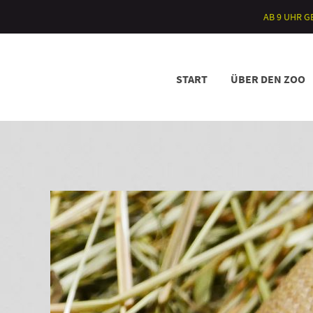
AB 9 UHR 
START
ÜBER DEN ZOO