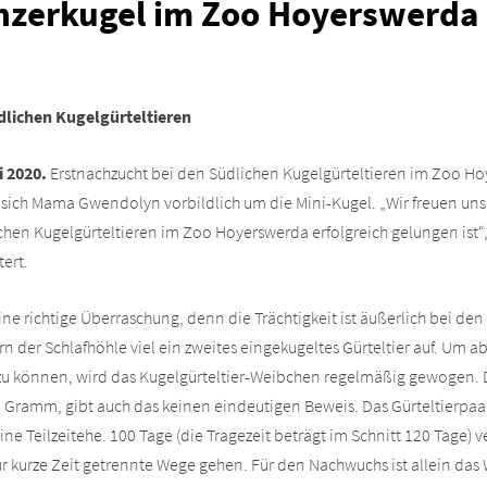
nzerkugel im Zoo Hoyerswerda
dlichen Kugelgürteltieren
i 2020.
Erstnachzucht bei den Südlichen Kugelgürteltieren im Zoo Hoy
ich Mama Gwendolyn vorbildlich um die Mini-Kugel. „Wir freuen uns s
chen Kugelgürteltieren im Zoo Hoyerswerda erfolgreich gelungen ist“,
tert.
eine richtige Überraschung, denn die Trächtigkeit ist äußerlich bei den
n der Schlafhöhle viel ein zweites eingekugeltes Gürteltier auf. Um a
u können, wird das Kugelgürteltier-Weibchen regelmäßig gewogen.
 Gramm, gibt auch das keinen eindeutigen Beweis. Das Gürteltierpa
ne Teilzeitehe. 100 Tage (die Tragezeit beträgt im Schnitt 120 Tage) 
 kurze Zeit getrennte Wege gehen. Für den Nachwuchs ist allein das