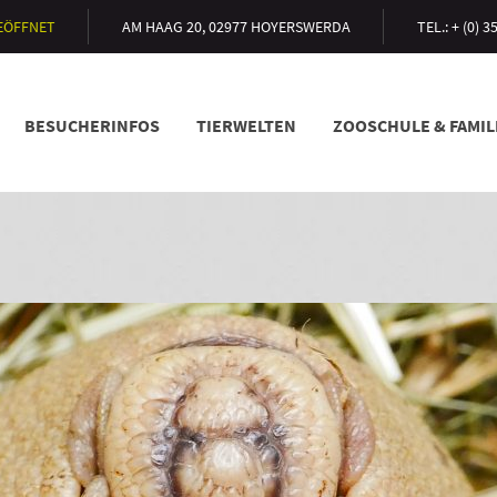
GEÖFFNET
AM HAAG 20, 02977 HOYERSWERDA
TEL.: + (0) 
BESUCHERINFOS
TIERWELTEN
ZOOSCHULE & FAMI