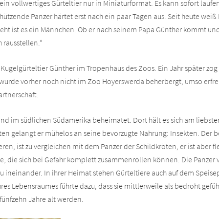
ein vollwertiges Gürteltier nur in Miniaturformat. Es kann sofort lauf
hützende Panzer härtet erst nach ein paar Tagen aus. Seit heute weiß 
ssieht ist es ein Männchen. Ob er nach seinem Papa Günther kommt u
h rausstellen.“
 Kugelgürteltier Günther im Tropenhaus des Zoos. Ein Jahr später zog
wurde vorher noch nicht im Zoo Hoyerswerda beherbergt, umso erfreul
artnerschaft.
ind im südlichen Südamerika beheimatet. Dort hält es sich am liebsten
ten gelangt er mühelos an seine bevorzugte Nahrung: Insekten. Der 
en, ist zu vergleichen mit dem Panzer der Schildkröten, er ist aber fle
ere, die sich bei Gefahr komplett zusammenrollen können. Die Panzer
 ineinander. In ihrer Heimat stehen Gürteltiere auch auf dem Speise
res Lebensraumes führte dazu, dass sie mittlerweile als bedroht gefüh
 fünfzehn Jahre alt werden.