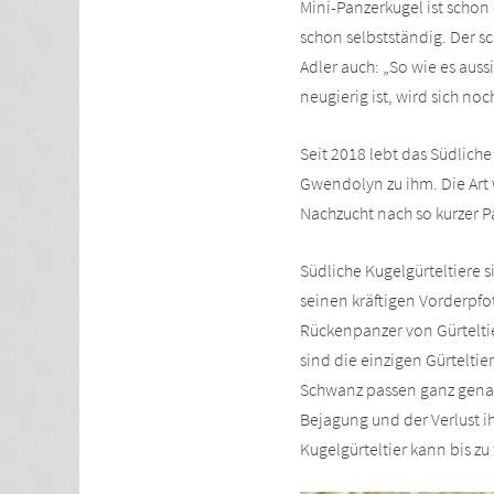
Mini-Panzerkugel ist schon 
schon selbstständig. Der sc
Adler auch: „So wie es au
neugierig ist, wird sich noc
Seit 2018 lebt das Südliche
Gwendolyn zu ihm. Die Art 
Nachzucht nach so kurzer P
Südliche Kugelgürteltiere s
seinen kräftigen Vorderpfo
Rückenpanzer von Gürteltier
sind die einzigen Gürtelti
Schwanz passen ganz genau
Bejagung und der Verlust ih
Kugelgürteltier kann bis zu