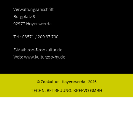
Verwaltungsanschrift
Burgplatz 8
02977 Hoyerswerda
Tel.: 03571 / 209 37 700
E-Mail:
zoo@zookultur.de
Web: www.kulturzoo-hy.de
© Zookultur - Hoyerswerda - 2026
TECHN. BETREUUNG:
KREEVO GMBH