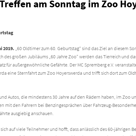
-Treffen am Sonntag im Zoo Ho
rtstag
i 2019.
„60 Oldtimer zum 60. Geburtstag“ sind das Ziel an diesem Son
ch des großen Jubiläums „60 Jahre Zoo“ werden das Tierreich und da
z für außergewöhnliche Gefährte. Der MC Spremberg e.V. veranstalte
da eine Sternfahrt zum Zoo Hoyerswerda und trifft sich dort zum Ol
 und Autos, die mindestens 30 Jahre auf den Rädern haben, im Zoo u
n mit den Fahrern bei Benzingesprächen über Fahrzeug-Besonderhei
ährte ausgiebig anschauen.
sich auf viele Teilnehmer und hofft, dass anlässlich des 60-jährigen 