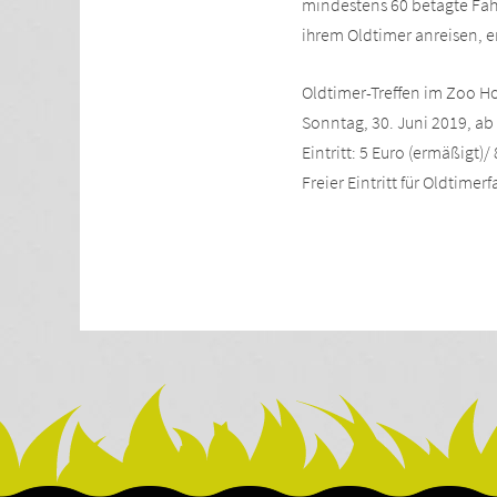
mindestens 60 betagte Fah
ihrem Oldtimer anreisen, e
Oldtimer-Treffen im Zoo H
Sonntag, 30. Juni 2019, ab
Eintritt: 5 Euro (ermäßigt)
Freier Eintritt für Oldtimer