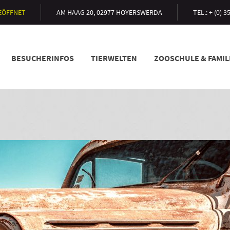
GEÖFFNET
AM HAAG 20, 02977 HOYERSWERDA
TEL.: + (0) 
BESUCHERINFOS
TIERWELTEN
ZOOSCHULE & FAMI