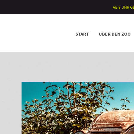
AB 9 UHR 
START
ÜBER DEN ZOO