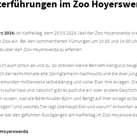
terführungen im Zoo Hoyerswe
z 2024.
An Karfreitag, dem 29.03.2024, lädt der Zoo Hoyerswerda w
ten Zoo ein. Bei den kommentierten Führungen um 10:00 und 14:00 Uh
ues über den Zoo Hoyerswerda zu erfahren.
sich auch schon ab und zu. So strecken kleine Bennett-Kängurus neug
uch der sechs Monate alte Springtamarin-Nachwuchs und die zwei jun
erkunden mittlerweile selbstständig und voller Elan ihre Anlagen. Die
ns kühle Nass und natürlich gibt es auch die ein oder andere Gesch
 wissen, was die Bärenbrüder Björn und Bengt auf ihrer Anlage zu Os
 mögen? Und welches Tier legt überhaupt Eier und warum? Antworten 
her bei den geführten Rundgängen am Karfreitag im Zoo Hoyerswerd
o Hoyerswerda