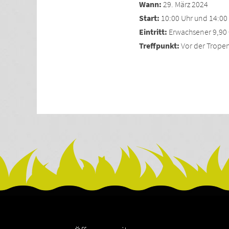
Wann:
29. März 2024
Start:
10:00 Uhr und 14:00
Eintritt:
Erwachsener 9,90 €
Treffpunkt:
Vor der Trope