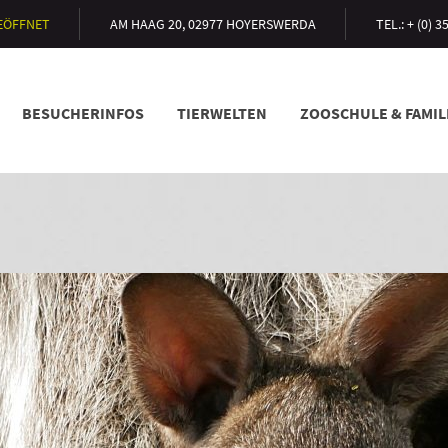
GEÖFFNET
AM HAAG 20, 02977 HOYERSWERDA
TEL.: + (0) 
BESUCHERINFOS
TIERWELTEN
ZOOSCHULE & FAMI