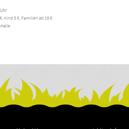
 Uhr
, Kind 5 €, Familien ab 19 €
nhalle