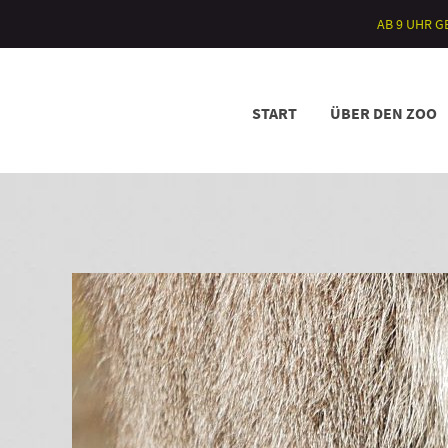
AB 9 UHR 
START
ÜBER DEN ZOO