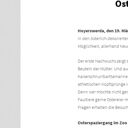
Os
Hoyerswerda, den 19. Mär
in den österlich dekorier
Möglichkeit, allerhand Ne
Der erste Nachwuchs zeigt 
Beuteln der Mütter. Und a
Kaiserschnurrbarttamarine 
athletischen Kopfsprünge i
Denn wer möchte nicht gern
Faultiere gerne Ostereier
Fragen erhalten die Besuc
Osterspaziergang im Zo