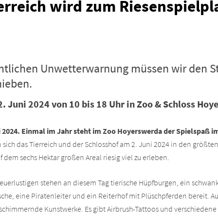
erreich wird zum Riesenspielpl
mtlichen Unwetterwarnung müssen wir den St
hieben.
. Juni 2024 von 10 bis 18 Uhr in Zoo & Schloss Ho
 2024.
Einmal im Jahr steht im Zoo Hoyerswerda der Spielspaß i
sich das Tierreich und der Schlosshof am 2. Juni 2024 in den größten
uf dem sechs Hektar großen Areal riesig viel zu erleben.
euerlustigen stehen an diesem Tag tierische Hüpfburgen, ein schwank
che, eine Piratenleiter und ein Reiterhof mit Plüschpferden bereit. 
 schimmernde Kunstwerke. Es gibt Airbrush-Tattoos und verschiedene