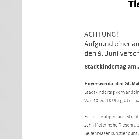
Ti
ACHTUNG!
Aufgrund einer a
den 9. Juni versc
Stadtkindertag am 2
Hoyerswerda, den 24. Mai
Stadtkindertag verwandeln 
Von 10 bis 18 Uhr gibt es a
Für alle Mutigen und Abent
zehn Meter hohe Riesenruts
Seifenblasenkünstler bunt