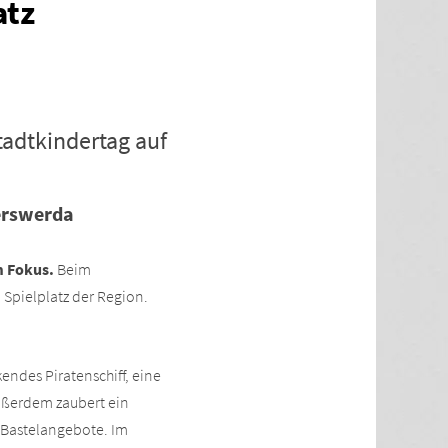
atz
adtkindertag auf
yerswerda
m Fokus.
Beim
 Spielplatz der Region.
endes Piratenschiff, eine
Außerdem zaubert ein
 Bastelangebote. Im