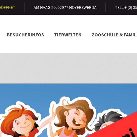
GEÖFFNET
AM HAAG 20, 02977 HOYERSWERDA
TEL.: + (0) 
BESUCHERINFOS
TIERWELTEN
ZOOSCHULE & FAMI