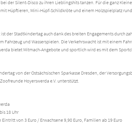
ei der Silent-Disco zu ihren Lieblingshits tanzen. Für die ganz Klein
 mit Hüpftieren, Mini-Hüpf-Schildkröte und einem Holzspielplatz ru
t ist der Stadtkindertag auch dank des breiten Engagements durch zah
 Fahrzeug und Wasserspielen. Die Verkehrswacht ist mit einem Fah
werda bietet Mitmach-Angebote und sportlich wird es mit dem Sport
ndertag von der Ostsächsischen Sparkasse Dresden, der Versorgung
oofreunde Hoyerswerda e.V. unterstützt.
werda
bis 18 Uhr
 Eintritt von 3 Euro / Erwachsene 9,90 Euro, Familien ab 19 Euro