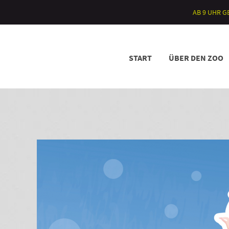
AB 9 UHR 
START
ÜBER DEN ZOO