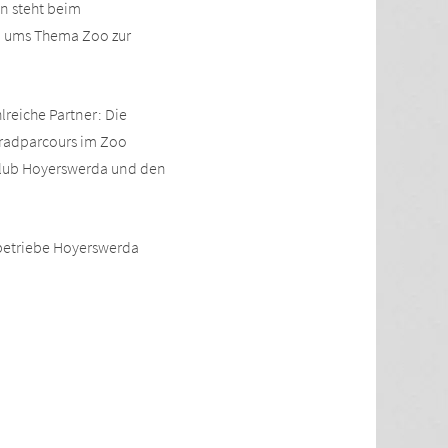
en steht beim
nd ums Thema Zoo zur
lreiche Partner: Die
rradparcours im Zoo
club Hoyerswerda und den
sbetriebe Hoyerswerda