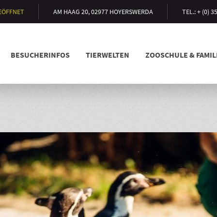
GEÖFFNET
AM HAAG 20, 02977 HOYERSWERDA
TEL.: + (0) 
BESUCHERINFOS
TIERWELTEN
ZOOSCHULE & FAMI