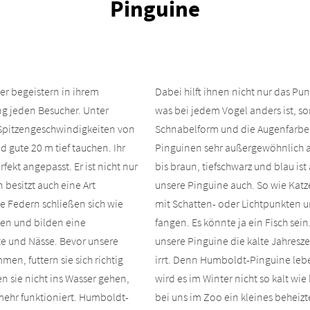
Pinguine
er begeistern in ihrem
Dabei hilft ihnen nicht nur das P
g jeden Besucher. Unter
was bei jedem Vogel anders ist, s
Spitzengeschwindigkeiten von
Schnabelform und die Augenfarbe.
d gute 20 m tief tauchen. Ihr
Pinguinen sehr außergewöhnlich a
fekt angepasst. Er ist nicht nur
bis braun, tiefschwarz und blau ist 
 besitzt auch eine Art
unsere Pinguine auch. So wie Kat
ie Federn schließen sich wie
mit Schatten- oder Lichtpunkten u
en und bilden eine
fangen. Es könnte ja ein Fisch sein
te und Nässe. Bevor unsere
unsere Pinguine die kalte Jahresze
en, futtern sie sich richtig
irrt. Denn Humboldt-Pinguine lebe
en sie nicht ins Wasser gehen,
wird es im Winter nicht so kalt wie
mehr funktioniert. Humboldt-
bei uns im Zoo ein kleines beheiz