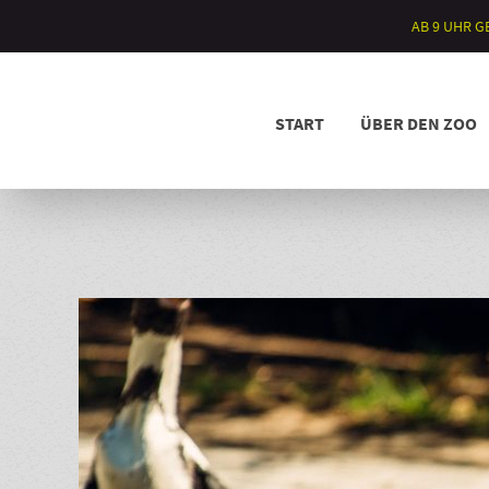
AB 9 UHR 
START
ÜBER DEN ZOO