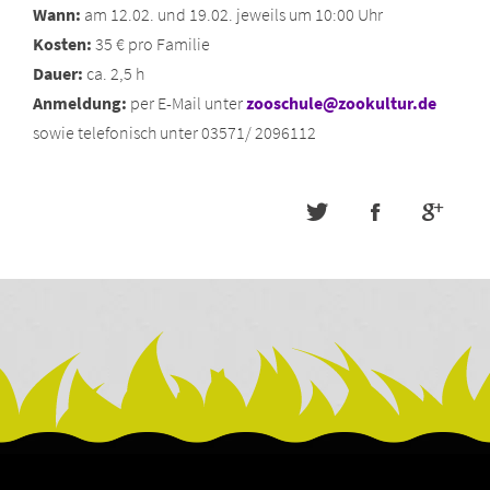
Wann:
am 12.02. und 19.02. jeweils um 10:00 Uhr
Kosten:
35 € pro Familie
Dauer:
ca. 2,5 h
Anmeldung:
per E-Mail unter
zooschule@zookultur.de
sowie telefonisch unter 03571/ 2096112